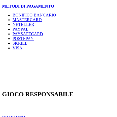
METODI DI PAGAMENTO
BONIFICO BANCARIO
MASTERCARD
NETELLER
PAYPAL
PAYSAFECARD
POSTEPAY
SKRILL
VISA
GIOCO RESPONSABILE