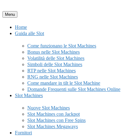
Menu
Home
Guida alle Slot
Come funzionano le Slot Machines
Bonus nelle Slot Machines
Volatilità delle Slot Machines
Simboli delle Slot Machines
RTP nelle Slot Machines
RNG nelle Slot Machines
Come mandare in tilt le Slot Machine
Domande Frequenti sulle Slot Machines Online
Slot Machines
Nuove Slot Machines
Slot Machines con Jackpot
Slot Machines con Free Spins
Slot Machines Megaways
Fornitori