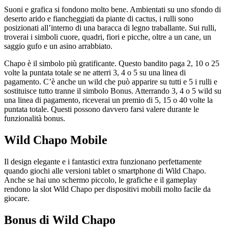
Suoni e grafica si fondono molto bene. Ambientati su uno sfondo di
deserto arido e fiancheggiati da piante di cactus, i rulli sono
posizionati all’interno di una baracca di legno traballante. Sui rulli,
troverai i simboli cuore, quadri, fiori e picche, oltre a un cane, un
saggio gufo e un asino arrabbiato.
Chapo è il simbolo più gratificante. Questo bandito paga 2, 10 o 25
volte la puntata totale se ne atterri 3, 4 o 5 su una linea di
pagamento. C’è anche un wild che può apparire su tutti e 5 i rulli e
sostituisce tutto tranne il simbolo Bonus. Atterrando 3, 4 o 5 wild su
una linea di pagamento, riceverai un premio di 5, 15 o 40 volte la
puntata totale. Questi possono davvero farsi valere durante le
funzionalità bonus.
Wild Chapo Mobile
Il design elegante e i fantastici extra funzionano perfettamente
quando giochi alle versioni tablet o smartphone di Wild Chapo.
Anche se hai uno schermo piccolo, le grafiche e il gameplay
rendono la slot Wild Chapo per dispositivi mobili molto facile da
giocare.
Bonus di Wild Chapo