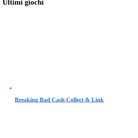
Ultimi giochi
Breaking Bad Cash Collect & Link